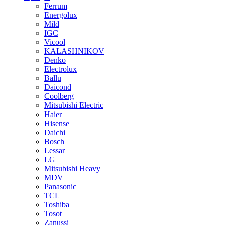
Ferrum
Energolux
Mild
IGC
Vicool
KALASHNIKOV
Denko
Electrolux
Ballu
Daicond
Coolberg
Mitsubishi Electric
Haier
Hisense
Daichi
Bosch
Lessar
LG
Mitsubishi Heavy
MDV
Panasonic
TCL
Toshiba
Tosot
Zanussi