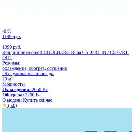
-8 %
1199 руб.
1099 руб.
Кондиционер on/off СOOLBERG Runa CS-07R1-IN / CS-07R1-
OUT
Режимы:
охлаждение, обогрев, осушение
Обслуживаемая площадь:
20 м²
Мощность:
Охлаждения:
2050 Вт
Обогрева:
2200 Вт
О модели
Купить сейчас
(5.0)