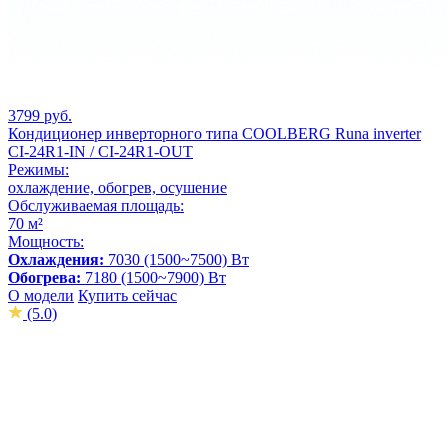
3799 руб.
Кондиционер инверторного типа СOOLBERG Runa inverter
CI-24R1-IN / CI-24R1-OUT
Режимы:
охлаждение, обогрев, осушение
Обслуживаемая площадь:
70 м²
Мощность:
Охлаждения:
7030 (1500~7500) Вт
Обогрева:
7180 (1500~7900) Вт
О модели
Купить сейчас
(5.0)