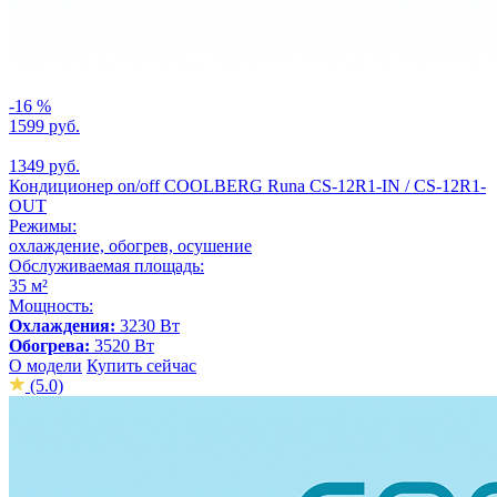
-16 %
1599 руб.
1349 руб.
Кондиционер on/off СOOLBERG Runa CS-12R1-IN / CS-12R1-
OUT
Режимы:
охлаждение, обогрев, осушение
Обслуживаемая площадь:
35 м²
Мощность:
Охлаждения:
3230 Вт
Обогрева:
3520 Вт
О модели
Купить сейчас
(5.0)