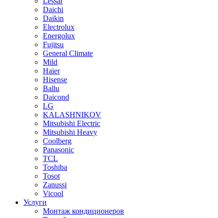
Lessar
Daichi
Daikin
Electrolux
Energolux
Fujitsu
General Climate
Mild
Haier
Hisense
Ballu
Daicond
LG
KALASHNIKOV
Mitsubishi Electric
Mitsubishi Heavy
Сoolberg
Panasonic
TCL
Toshiba
Tosot
Zanussi
Vicool
Услуги
Монтаж кондиционеров