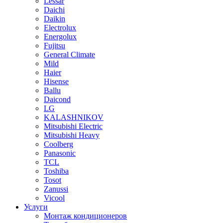
Lessar
Daichi
Daikin
Electrolux
Energolux
Fujitsu
General Climate
Mild
Haier
Hisense
Ballu
Daicond
LG
KALASHNIKOV
Mitsubishi Electric
Mitsubishi Heavy
Сoolberg
Panasonic
TCL
Toshiba
Tosot
Zanussi
Vicool
Услуги
Монтаж кондиционеров