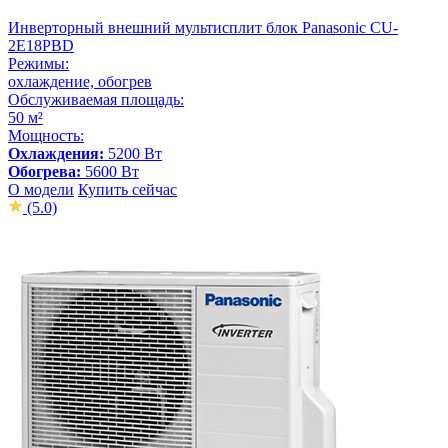
Инверторный внешний мультисплит блок Panasonic CU-
2E18PBD
Режимы:
охлаждение, обогрев
Обслуживаемая площадь:
50 м²
Мощность:
Охлаждения:
5200 Вт
Обогрева:
5600 Вт
О модели
Купить сейчас
(5.0)