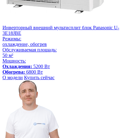
Инверторный внешний мультисплит блок Panasonic U-
3E18JBE
Режимы:
охлаждение, обогрев
Обслуживаемая площадь:
50 м²
Мощность:
Охлаждения:
5200 Вт
Обогрева:
6800 Вт
О модели
Купить сейчас