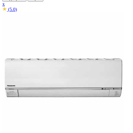
x
(5.0)