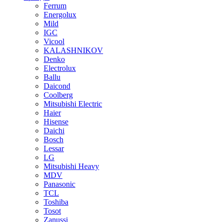
Ferrum
Energolux
Mild
IGC
Vicool
KALASHNIKOV
Denko
Electrolux
Ballu
Daicond
Coolberg
Mitsubishi Electric
Haier
Hisense
Daichi
Bosch
Lessar
LG
Mitsubishi Heavy
MDV
Panasonic
TCL
Toshiba
Tosot
Zanussi