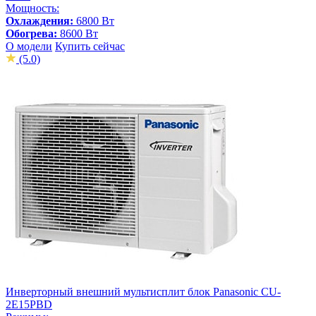
Мощность:
Охлаждения:
6800 Вт
Обогрева:
8600 Вт
О модели
Купить сейчас
(5.0)
Инверторный внешний мультисплит блок Panasonic CU-
2E15PBD