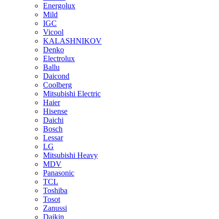
Energolux
Mild
IGC
Vicool
KALASHNIKOV
Denko
Electrolux
Ballu
Daicond
Coolberg
Mitsubishi Electric
Haier
Hisense
Daichi
Bosch
Lessar
LG
Mitsubishi Heavy
MDV
Panasonic
TCL
Toshiba
Tosot
Zanussi
Daikin