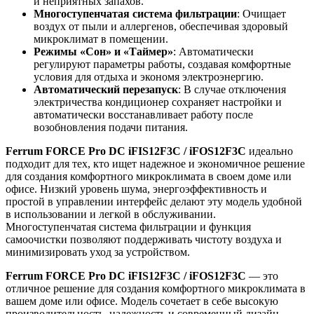
и неприятных запахов.
Многоступенчатая система фильтрации
: Очищает
воздух от пыли и аллергенов, обеспечивая здоровый
микроклимат в помещении.
Режимы «Сон» и «Таймер»
: Автоматически
регулируют параметры работы, создавая комфортные
условия для отдыха и экономя электроэнергию.
Автоматический перезапуск
: В случае отключения
электричества кондиционер сохраняет настройки и
автоматически восстанавливает работу после
возобновления подачи питания.
Ferrum FORCE Pro DC iFIS12F3C / iFOS12F3C
идеально
подходит для тех, кто ищет надежное и экономичное решение
для создания комфортного микроклимата в своем доме или
офисе. Низкий уровень шума, энергоэффективность и
простой в управлении интерфейс делают эту модель удобной
в использовании и легкой в обслуживании.
Многоступенчатая система фильтрации и функция
самоочистки позволяют поддерживать чистоту воздуха и
минимизировать уход за устройством.
Ferrum FORCE Pro DC iFIS12F3C / iFOS12F3C
— это
отличное решение для создания комфортного микроклимата в
вашем доме или офисе. Модель сочетает в себе высокую
производительность, надежность и современный дизайн,