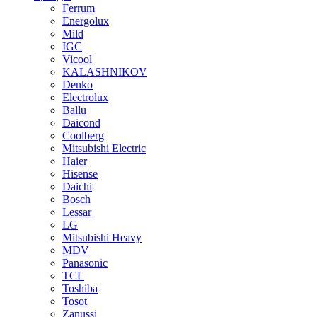
Ferrum
Energolux
Mild
IGC
Vicool
KALASHNIKOV
Denko
Electrolux
Ballu
Daicond
Coolberg
Mitsubishi Electric
Haier
Hisense
Daichi
Bosch
Lessar
LG
Mitsubishi Heavy
MDV
Panasonic
TCL
Toshiba
Tosot
Zanussi