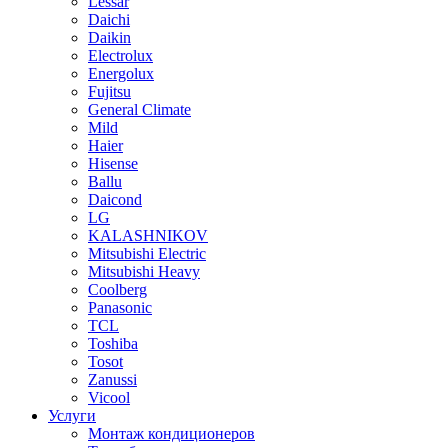
Lessar
Daichi
Daikin
Electrolux
Energolux
Fujitsu
General Climate
Mild
Haier
Hisense
Ballu
Daicond
LG
KALASHNIKOV
Mitsubishi Electric
Mitsubishi Heavy
Сoolberg
Panasonic
TCL
Toshiba
Tosot
Zanussi
Vicool
Услуги
Монтаж кондиционеров