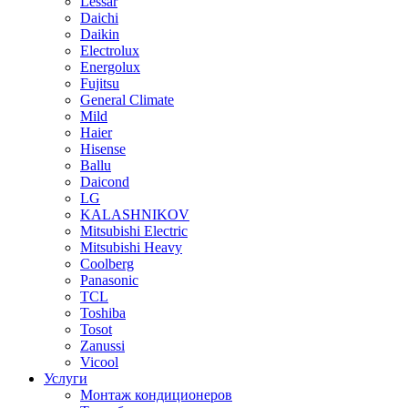
Lessar
Daichi
Daikin
Electrolux
Energolux
Fujitsu
General Climate
Mild
Haier
Hisense
Ballu
Daicond
LG
KALASHNIKOV
Mitsubishi Electric
Mitsubishi Heavy
Сoolberg
Panasonic
TCL
Toshiba
Tosot
Zanussi
Vicool
Услуги
Монтаж кондиционеров