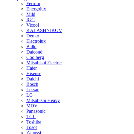
Ferrum
Energolux
Mild
IGC
Vicool
KALASHNIKOV
Denko
Electrolux
Ballu
Daicond
Coolberg
Mitsubishi Electric
Haier
Hisense
Daichi
Bosch
Lessar
LG
Mitsubishi Heavy
MDV
Panasonic
TCL
Toshiba
Tosot
Zanussi