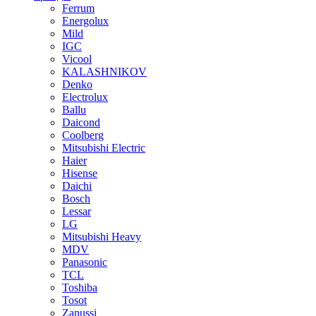
Ferrum
Energolux
Mild
IGC
Vicool
KALASHNIKOV
Denko
Electrolux
Ballu
Daicond
Coolberg
Mitsubishi Electric
Haier
Hisense
Daichi
Bosch
Lessar
LG
Mitsubishi Heavy
MDV
Panasonic
TCL
Toshiba
Tosot
Zanussi