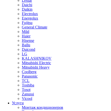
Lessar
Daichi
Daikin
Electrolux
Energolux
Fujitsu
General Climate
Mild
Haier
Hisense
Ballu
Daicond
LG
KALASHNIKOV
Mitsubishi Electric
Mitsubishi Heavy
Сoolberg
Panasonic
TCL
Toshiba
Tosot
Zanussi
Vicool
Услуги
Монтаж кондиционеров