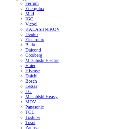
Ferrum
Energolux
Mild
IGC
Vicool
KALASHNIKOV
Denko
Electrolux
Ballu
Daicond
Coolberg
Mitsubishi Electric
Haier
Hisense
Daichi
Bosch
Lessar
LG
Mitsubishi Heavy
MDV
Panasonic
TCL
Toshiba
Tosot
Zanussi