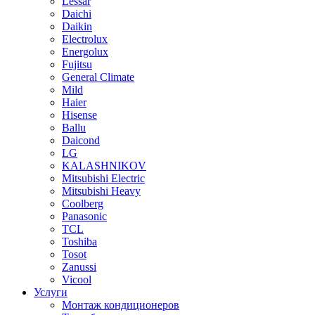
Lessar
Daichi
Daikin
Electrolux
Energolux
Fujitsu
General Climate
Mild
Haier
Hisense
Ballu
Daicond
LG
KALASHNIKOV
Mitsubishi Electric
Mitsubishi Heavy
Сoolberg
Panasonic
TCL
Toshiba
Tosot
Zanussi
Vicool
Услуги
Монтаж кондиционеров