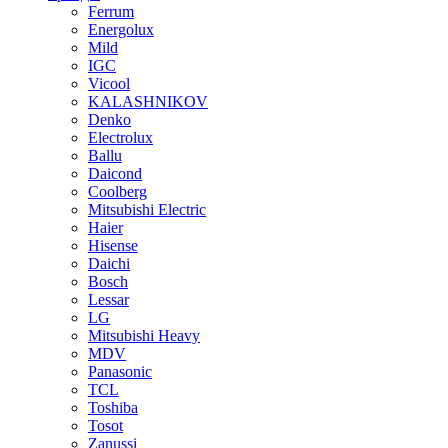
Ferrum
Energolux
Mild
IGC
Vicool
KALASHNIKOV
Denko
Electrolux
Ballu
Daicond
Coolberg
Mitsubishi Electric
Haier
Hisense
Daichi
Bosch
Lessar
LG
Mitsubishi Heavy
MDV
Panasonic
TCL
Toshiba
Tosot
Zanussi