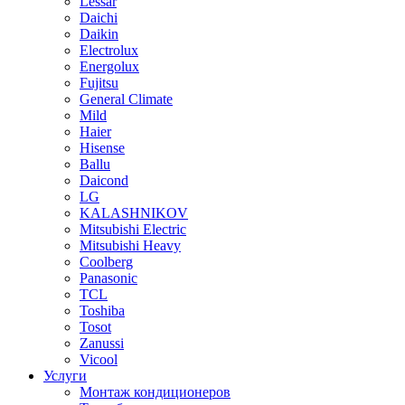
Lessar
Daichi
Daikin
Electrolux
Energolux
Fujitsu
General Climate
Mild
Haier
Hisense
Ballu
Daicond
LG
KALASHNIKOV
Mitsubishi Electric
Mitsubishi Heavy
Сoolberg
Panasonic
TCL
Toshiba
Tosot
Zanussi
Vicool
Услуги
Монтаж кондиционеров