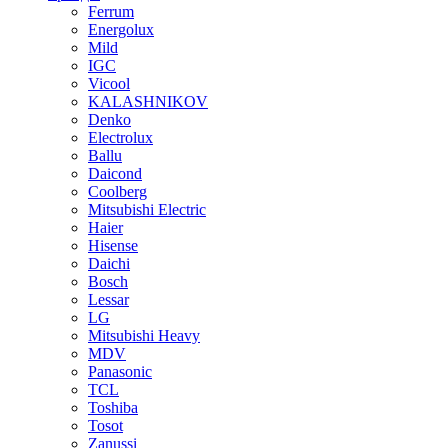
Ferrum
Energolux
Mild
IGC
Vicool
KALASHNIKOV
Denko
Electrolux
Ballu
Daicond
Coolberg
Mitsubishi Electric
Haier
Hisense
Daichi
Bosch
Lessar
LG
Mitsubishi Heavy
MDV
Panasonic
TCL
Toshiba
Tosot
Zanussi