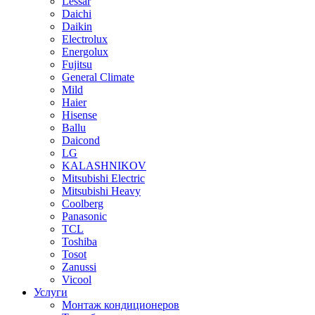
Lessar
Daichi
Daikin
Electrolux
Energolux
Fujitsu
General Climate
Mild
Haier
Hisense
Ballu
Daicond
LG
KALASHNIKOV
Mitsubishi Electric
Mitsubishi Heavy
Сoolberg
Panasonic
TCL
Toshiba
Tosot
Zanussi
Vicool
Услуги
Монтаж кондиционеров